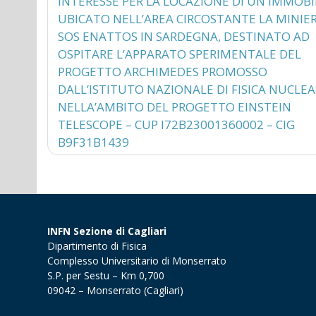
INTERESSE PER LA LOCAZIONE DI UN IMMOBI
articoli
UBICATO NELL’AREA CIRCOSTANTE LA MINIER
SOS ENATTOS IN SARDEGNA, DESTINATO AD
OSPITARE L’APPARATO SPERIMENTALE DEL
PROGETTO ARCHIMEDES PROMOSSO
DALL’ISTITUTO NAZIONALE DI FISICA NUCLE
NELLA’AMBITO DEL PROGETTO EINSTEIN
TELESCOPE – CUP I72B23001360002 – CIG
B9F31B1439
INFN Sezione di Cagliari
Dipartimento di Fisica
Complesso Universitario di Monserrato
S.P. per Sestu – Km 0,700
09042 – Monserrato (Cagliari)