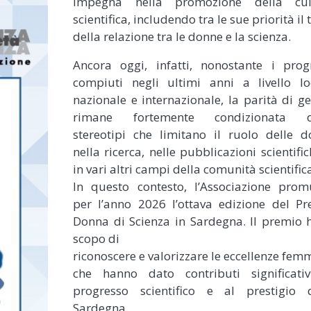
impegna nella promozione della cul
scientifica, includendo tra le sue priorità il
della relazione tra le donne e la scienza.
Ancora oggi, infatti, nonostante i prog
compiuti negli ultimi anni a livello lo
nazionale e internazionale, la parità di g
rimane fortemente condizionata d
stereotipi che limitano il ruolo delle 
nella ricerca, nelle pubblicazioni scientific
in vari altri campi della comunità scientific
In questo contesto, l’Associazione prom
per l’anno 2026 l’ottava edizione del P
Donna di Scienza in Sardegna. Il premio 
scopo di
riconoscere e valorizzare le eccellenze femm
che hanno dato contributi significativ
progresso scientifico e al prestigio d
Sardegna.