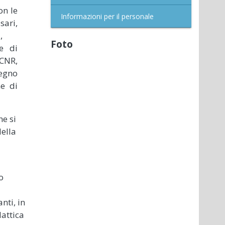
on le
Informazioni per il personale
sari,
,
Foto
de di
 CNR,
tegno
e di
he si
della
o
nti, in
dattica