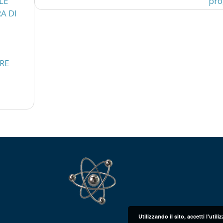
LE
pro
A DI
ARE
Utilizzando il sito, accetti l'uti