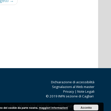
getti
Dichiarazione di accessibilità
Segnalazioni al Web master
Privacy
|
Note Legali
© 2019 INFN sezione di Cagliari
Tel.: +39 070 675 4985/86 PEC: cagliari@pec.infn.it
Accetto
lizzo dei cookie da parte nostra.
maggiori informazioni