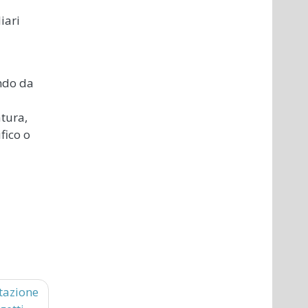
iari
endo da
atura,
fico o
tazione