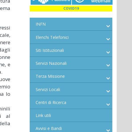
tura
 tema
COVID19
INFN
ressi
cale,
Elenchi Telefonici
enere
agli
Siti Istituzionali
donne
Servizi Nazionali
he, e
a.
Terza Missione
uove
remio
Servizi Locali
ha lo
Centri di Ricerca
inili
i al
Link utili
ella
Avvisi e Bandi