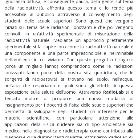
ignoranza diffusa, e conseguente paura, della gente sul tema
della radioattività, affronta questo tema e lo rende più
accessibile al pubblico attraverso il coinvolgimento degli
studenti delle scuole superiori. Sono questi che vengono
iniziati sul tema delle radiazioni ionizzanti e che poi vengono
coinvolti in un’attività sperimentale di misurazione della
radioattività naturale. Mediante un approccio prettamente
sperimentale si fa capire loro come la radioattività naturale è
una componente e una parte imprescindibile e ineliminabile
dell’ambiente in cui viviamo. Con questo progetto i ragazzi
(circa un migliaio l’anno) comprendono come le radiazioni
ionizzanti fanno parte della nostra vita quotidiana, che le
sorgenti di radioattività si trovano nel suolo, nell’acqua,
nell’aria che respiriamo e quali sono gli effetti di questa
esposizione sulla salute dell’uomo. Attraverso
RadioLab
si è
tentato inoltre di proporre una nuova modalità di
insegnamento per i docenti di fisica delle scuole superiori che
permetta di sviluppare negli studenti un interesse per le
materie scientifiche, con particolare attenzione alle
applicazioni della Fisica nucleare sia di tipo ambientale sia
medico, nella diagnostica e radioterapia come contributo alla
diagnosi e cura di importanti malattie. Attraverso RadioLab gli