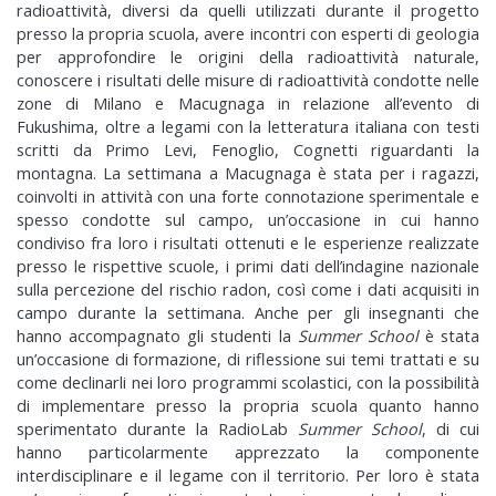
radioattività, diversi da quelli utilizzati durante il progetto
presso la propria scuola, avere incontri con esperti di geologia
per approfondire le origini della radioattività naturale,
conoscere i risultati delle misure di radioattività condotte nelle
zone di Milano e Macugnaga in relazione all’evento di
Fukushima, oltre a legami con la letteratura italiana con testi
scritti da Primo Levi, Fenoglio, Cognetti riguardanti la
montagna. La settimana a Macugnaga è stata per i ragazzi,
coinvolti in attività con una forte connotazione sperimentale e
spesso condotte sul campo, un’occasione in cui hanno
condiviso fra loro i risultati ottenuti e le esperienze realizzate
presso le rispettive scuole, i primi dati dell’indagine nazionale
sulla percezione del rischio radon, così come i dati acquisiti in
campo durante la settimana. Anche per gli insegnanti che
hanno accompagnato gli studenti la
Summer School
è stata
un’occasione di formazione, di riflessione sui temi trattati e su
come declinarli nei loro programmi scolastici, con la possibilità
di implementare presso la propria scuola quanto hanno
sperimentato durante la RadioLab
Summer School
, di cui
hanno particolarmente apprezzato la componente
interdisciplinare e il legame con il territorio. Per loro è stata