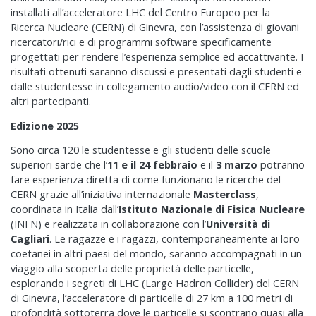
installati all’acceleratore LHC del Centro Europeo per la
Ricerca Nucleare (CERN) di Ginevra, con l’assistenza di giovani
ricercatori/rici e di programmi software specificamente
progettati per rendere l’esperienza semplice ed accattivante. I
risultati ottenuti saranno discussi e presentati dagli studenti e
dalle studentesse in collegamento audio/video con il CERN ed
altri partecipanti.
Edizione 202
5
Sono circa 120 le studentesse e gli studenti delle scuole
superiori sarde che l’
11
e il 24
febbraio
e il
3 marzo
potranno
fare esperienza diretta di come funzionano le ricerche del
CERN grazie all’iniziativa internazionale
Masterclass
,
coordinata in Italia dall’
Istituto Nazionale di Fisica Nucleare
(INFN) e realizzata in collaborazione con l’
Università di
Cagliari
. Le ragazze e i ragazzi, contemporaneamente ai loro
coetanei in altri paesi del mondo, saranno accompagnati in un
viaggio alla scoperta delle proprietà delle particelle,
esplorando i segreti di LHC (Large Hadron Collider) del CERN
di Ginevra, l’acceleratore di particelle di 27 km a 100 metri di
profondità sottoterra dove le particelle si scontrano quasi alla