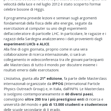
velocità della luce e nel luglio 2012 è stato scoperto l’ormai
celebre bosone di Higgs.
Il programma prevede lezioni e seminari sugli argomenti
fondamentali della fisica delle alte energie, seguite da
esercitazioni al computer su uno degli esperimenti
dell’acceleratore di particelle LHC. In particolare, le ragazze e i
ragazzi della Sardegna analizzeranno i dati provenienti dagli
esperimenti LHCb e ALICE
.
Alla fine di ogni giornata, proprio come in una vera
collaborazione di ricerca internazionale, ci sarà un
collegamento in videoconferenza tra i/le giovani partecipanti
alle Masterclass di tutto il mondo per discutere insieme i
risultati emersi dalle esercitazioni.
L’iniziativa, giunta alla
21
° edizione
, fa parte delle Masterclass
internazionali organizzate da
IPPOG
(International Particle
Physics Outreach Group) e, in Italia, dall’INFN. Le Masterclass
si svolgono contemporaneamente in
60 diversi paesi
,
coinvolgono
oltre 200 tra i più prestigiosi enti
di ricerca e
università del mondo e
più di 13.000 studenti
e studentesse
delle scuole secondarie di II grado.