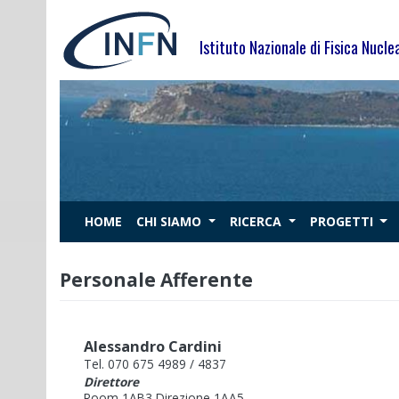
Skip
to
Istituto Nazionale di Fisica Nucle
content
HOME
CHI SIAMO
RICERCA
PROGETTI
Personale Afferente
Alessandro Cardini
Tel. 070 675 4989 / 4837
Direttore
Room 1AB3 Direzione 1AA5