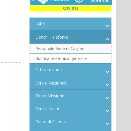
COVID19
INFN
Elenchi Telefonici
Personale Sede di Cagliari
Rubrica telefonica generale
Siti Istituzionali
Servizi Nazionali
Terza Missione
Servizi Locali
Centri di Ricerca