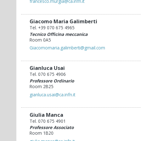
francesco.murgia@ca.infn.it
Giacomo Maria Galimberti
Tel. +39 070 675 4965
Tecnico Officina meccanica
Room 0A5
Giacomomaria.galimberti@gmail.com
Gianluca Usai
Tel. 070 675 4906
Professore Ordinario
Room 2B25
gianluca.usai@ca.infn.it
Giulia Manca
Tel. 070 675 4901
Professore Associato
Room 1B20