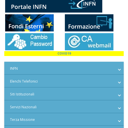
COVID19
INFN
Elenchi Telefonici
Siti Istituzionali
Servizi Nazionali
Terza Missione