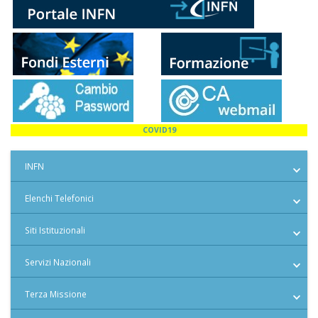
COVID19
INFN
Elenchi Telefonici
Siti Istituzionali
Servizi Nazionali
Terza Missione